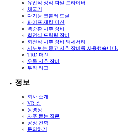
유압식 정적 파일 드라이버
채굴기
다기능 크롤러 드릴
파이프 재킹 머신
역순환 시추 장비
회전식 드릴링 장비
회전식 시추 장비 액세서리
시노보는 중고 시추 장비를 사용했습니다.
TRD 머신
우물 시추 장비
부착 리그
정보
회사 소개
VR 쇼
동영상
자주 묻는 질문
공장 견학
문의하기