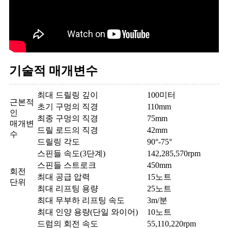
기술적 매개변수
최대 드릴링 깊이
100미터
근본적
초기 구멍의 직경
110mm
인
최종 구멍의 직경
75mm
매개변
드릴 로드의 직경
42mm
수
드릴링 각도
90°-75°
스핀들 속도(3단계)
142,285,570rpm
스핀들 스트로크
450mm
회전
최대 공급 압력
15노트
단위
최대 리프팅 용량
25노트
최대 무부하 리프팅 속도
3m/분
최대 인양 용량(단일 와이어)
10노트
드럼의 회전 속도
55,110,220rpm