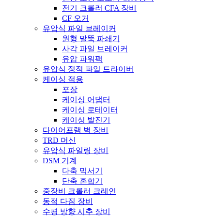
전기 크롤러 CFA 장비
CF 오거
유압식 파일 브레이커
원형 말뚝 파쇄기
사각 파일 브레이커
유압 파워팩
유압식 정적 파일 드라이버
케이싱 적용
포장
케이싱 어댑터
케이싱 로테이터
케이싱 발진기
다이어프램 벽 장비
TRD 머신
유압식 파일링 장비
DSM 기계
다축 믹서기
단축 혼합기
중장비 크롤러 크레인
동적 다짐 장비
수평 방향 시추 장비