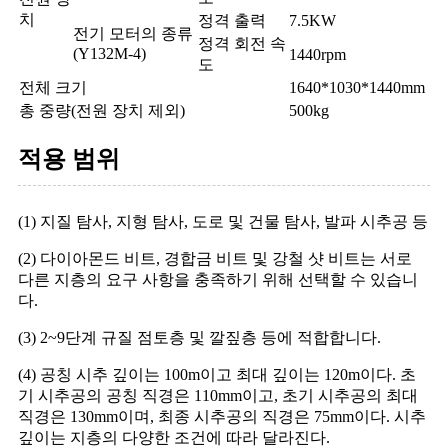
치
정격 출력
7.5KW
전기 모터의 종류
정격 회전 속
(Y132M-4)
1440rpm
도
전체 크기
1640*1030*1440mm
총 중량(전원 장치 제외)
500kg
적용 범위
(1) 지질 탐사, 지형 탐사, 도로 및 건물 탐사, 발파 시추공 등
(2) 다이아몬드 비트, 경합금 비트 및 강철 샷 비트는 서로
다른 지층의 요구 사항을 충족하기 위해 선택할 수 있습니
다.
(3) 2~9단계 규질 점토층 및 깔짚층 등에 적합합니다.
(4) 공칭 시추 깊이는 100m이고 최대 깊이는 120m이다. 초
기 시추공의 공칭 직경은 110mm이고, 초기 시추공의 최대
직경은 130mm이며, 최종 시추공의 직경은 75mm이다. 시추
깊이는 지층의 다양한 조건에 따라 달라진다.