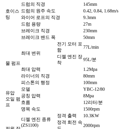
드럼의 직경
145mm
드럼의 원주 속도
0.42, 0.84, 1.68m/s
호이스
팅
와이어 로프의 직경
9.3mm
드럼 용량
27m
브레이크 직경
230mm
브레이크 밴드 폭
50mm
전기 모터 포
77L/min
함
최대 변위
디젤 엔진 장
95L/분
착
물 펌프
최대 압력
1.2Mpa
라이너의 직경
80mm
피스톤의 행정
100mm
모델
YBC-12/80
유압
공칭 압력
8Mpa
오일 펌
흐름
12리터/분
프
명목 속도
1500rpm
정격 출력
10.3KW
디젤 엔진 종류
정격 회전 속
(ZS1100)
2000rpm
도
전원 장