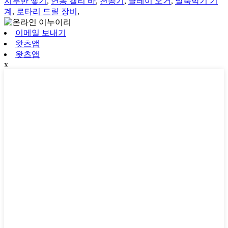
지루한 쌓기
,
연동 켈리 바
,
천공기
,
클레이 오거
,
말뚝박기 기
계
,
로타리 드릴 장비
,
이메일 보내기
왓츠앱
왓츠앱
x